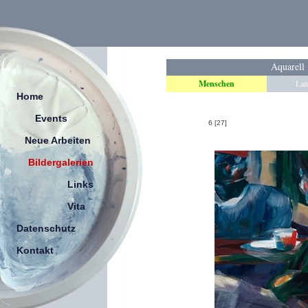
Aquarell
Menschen
Lan
Home
Events
6 [27]
Neue Arbeiten
Bildergalerien
Links
Vita
Datenschutz
Kontakt