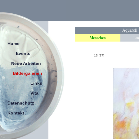
Aquarell
Menschen
Lan
Home
Events
13 [27]
Neue Arbeiten
Bildergalerien
Links
Vita
Datenschutz
Kontakt