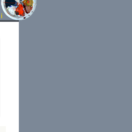
lerei
l