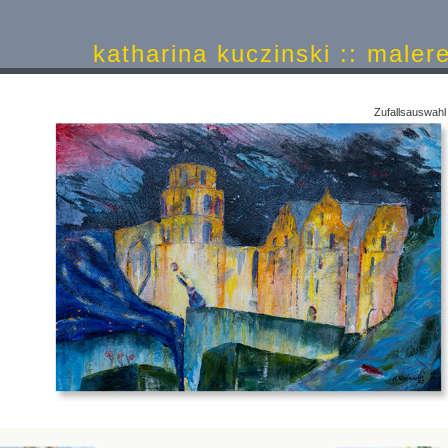
katharina kuczinski :: ma
Zufallsauswah