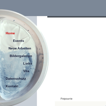
Home
Events
Neue Arbeiten
Bildergalerien
Links
Vita
Datenschutz
Kontakt
Potpourrie