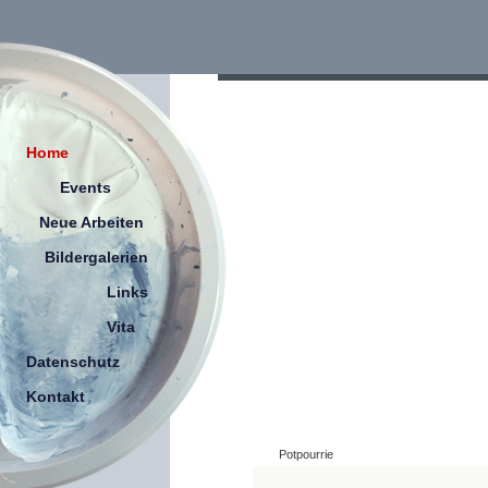
Home
Events
Neue Arbeiten
Bildergalerien
Links
Vita
Datenschutz
Kontakt
Potpourrie