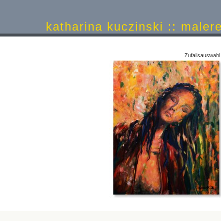
katharina kuczinski :: ma
Zufallsauswah