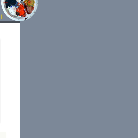
lerei
l