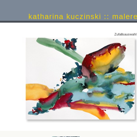
katharina kuczinski :: ma
Zufallsauswah