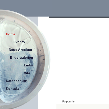
Home
Events
Neue Arbeiten
Bildergalerien
Links
Vita
Datenschutz
Kontakt
Potpourrie