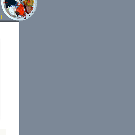
lerei
l